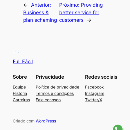
←
Anterior:
Próximo:
Providing
Business &
better service for
plan scheming
customers
→
Olá, insira seus dados para continuar.
Nome
Full Fácil
Número de celular
Sobre
Privacidade
Redes sociais
Equipe
Política de privacidade
Facebook
História
Termos e condições
Instagram
Carreiras
Fale conosco
Twitter/X
Desenvolvido por
eCliente Tecnologia
Criado com
WordPress