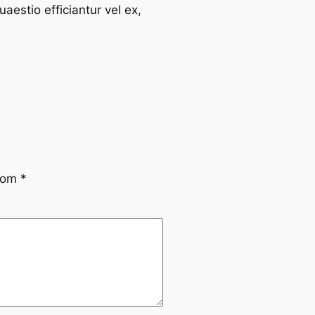
estio efficiantur vel ex,
 com
*