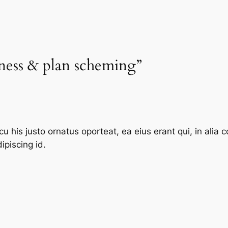
iness & plan scheming”
u his justo ornatus oporteat, ea eius erant qui, in alia 
ipiscing id.