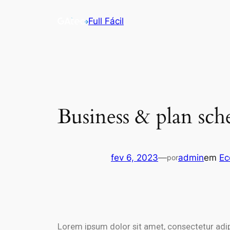
Full Fácil
Business & plan sc
fev 6, 2023
—
admin
em
Ec
por
Lorem ipsum dolor sit amet, consectetur adip