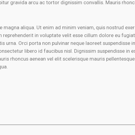
bitur gravida arcu ac tortor dignissim convallis. Mauris rhon
 magna aliqua. Ut enim ad minim veniam, quis nostrud exercit
eprehenderit in voluptate velit esse cillum dolore eu fugiat n
is urna. Orci porta non pulvinar neque laoreet suspendisse 
nsectetur libero id faucibus nisl. Dignissim suspendisse in es
uris rhoncus aenean vel elit scelerisque mauris pellentesque pu
qua.