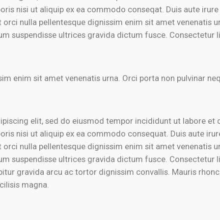
oris nisi ut aliquip ex ea commodo conseqat. Duis aute irure d
at orci nulla pellentesque dignissim enim sit amet venenatis u
um suspendisse ultrices gravida dictum fusce. Consectetur li
issim enim sit amet venenatis urna. Orci porta non pulvinar n
piscing elit, sed do eiusmod tempor incididunt ut labore et
oris nisi ut aliquip ex ea commodo consequat. Duis aute irure 
at orci nulla pellentesque dignissim enim sit amet venenatis u
um suspendisse ultrices gravida dictum fusce. Consectetur li
bitur gravida arcu ac tortor dignissim convallis. Mauris rhon
cilisis magna.