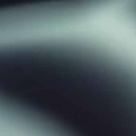
Olá, insira seus dados para continuar.
Nome
Número de celular
Desenvolvido por
eCliente